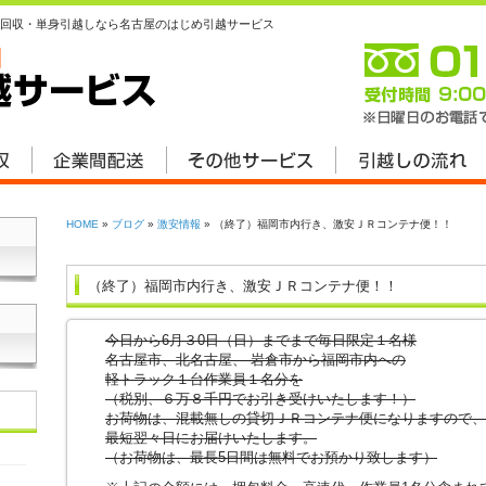
回収・単身引越しなら名古屋のはじめ引越サービス
HOME
»
ブログ
»
激安情報
» （終了）福岡市内行き、激安ＪＲコンテナ便！！
（終了）福岡市内行き、激安ＪＲコンテナ便！！
今日から6月３0日（日）までまで毎日限定１名様
名古屋市、北名古屋、 岩倉市から福岡市内への
軽トラック１台作業員１名分を
（税別、６万８千円でお引き受けいたします！）
お荷物は、混載無しの貸切ＪＲコンテナ便になりますので、
最短翌々日にお届けいたします。
（お荷物は、最長5日間は無料でお預かり致します）