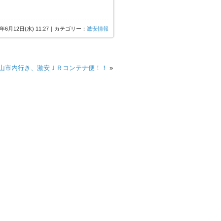
3年6月12日(水) 11:27｜カテゴリー：
激安情報
山市内行き、激安ＪＲコンテナ便！！
»