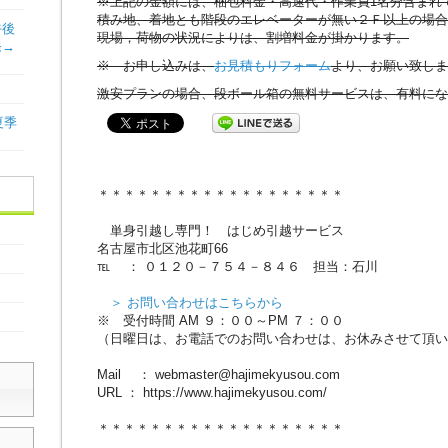
※上記の金額には、梱包料金・高速代・作業員1名分含まれ
積み地、着地とも階段のエレベーターが無い２Ｆ以上の場合
午後
現場，荷物の状況によりは、割増料金が掛かります。
発→
※ お申し込みは、
お見積もりフォーム
より、お願い致しま
激安プランの場合、段ボール箱の無料サービスは、有料にな
夏季
＊＊＊＊＊＊＊＊＊＊＊＊＊＊＊＊＊＊＊
単身引越し専門！ はじめ引越サービス
名古屋市北区池花町66
℡ ： ０１２０－７５４－８４６ 担当：石川
＞ お問い合わせはこちらから
※ 受付時間 AM ９：００～PM ７：００
（日曜日は、お電話でのお問い合わせは、お休みさせて頂い
Mail ： webmaster@hajimekyusou.com
URL ： https://www.hajimekyusou.com/
＊＊＊＊＊＊＊＊＊＊＊＊＊＊＊＊＊＊＊