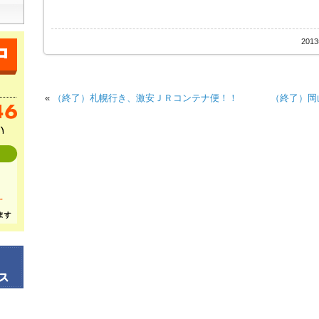
201
«
（終了）札幌行き、激安ＪＲコンテナ便！！
（終了）岡