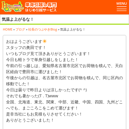
気温よ上がるな！
HOME
»
ブログ
»
社長のつぶやきBlog
» 気温よ上がるな！
おはようございます
スタッフの奥田です！
いつもブログ見て頂きありがとうございます！
今日も軽トラで単身引越しをしました！
午前の引っ越しは、愛知県名古屋市北区でお荷物を積んで、天白
区経由で豊田市に運びました！
午後からの引越は、名古屋市北区でお荷物を積んで、同じ区内の
移動でした！
今日は曇りで昨日よりは涼しかったです(^ ^)
それでも暑かった(T . T)www
全国、北海道、東北、関東、中部、近畿、中国、四国、九州どこ
へでも、まごころこをこめて運びます！
是非当社にもお見積もりさせてください！
ありがとうございました！